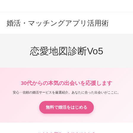
コ
ン
テ
婚活・マッチングアプリ活用術
ン
ツ
へ
ス
恋愛地図診断Vo5
キ
ッ
プ
30代からの本気の出会いを応援します
安心・信頼の婚活サービスを厳選紹介。あなたに合った出会いがここに。
無料で婚活をはじめる